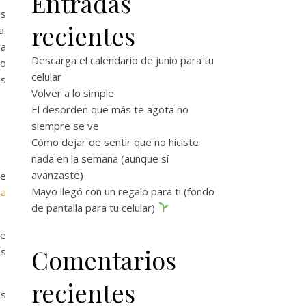
Entradas
es
recientes
a.
ra
Descarga el calendario de junio para tu
mo
celular
es
Volver a lo simple
El desorden que más te agota no
siempre se ve
Cómo dejar de sentir que no hiciste
nada en la semana (aunque sí
avanzaste)
te
Mayo llegó con un regalo para ti (fondo
 a
de pantalla para tu celular)
ue
Comentarios
as
recientes
es