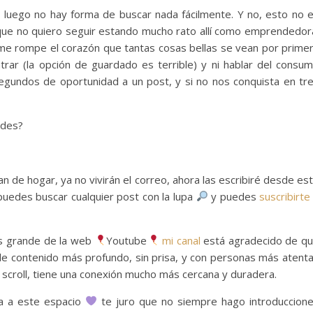
o luego no hay forma de buscar nada fácilmente. Y no, esto no 
e no quiero seguir estando mucho rato allí como emprendedor
 me rompe el corazón que tantas cosas bellas se vean por prime
trar (la opción de guardado es terrible) y ni hablar del consu
egundos de oportunidad a un post, y si no nos conquista en tr
edes?
n de hogar, ya no vivirán el correo, ahora las escribiré desde es
puedes buscar cualquier post con la lupa
y puedes
suscribirte
ás grande de la web
Youtube
mi canal
está agradecido de q
 de contenido más profundo, sin prisa, y con personas más atent
er scroll, tiene una conexión mucho más cercana y duradera.
da a este espacio
te juro que no siempre hago introduccion