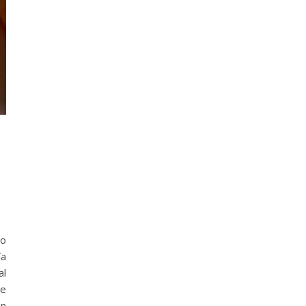
 o
ía
al
de
en