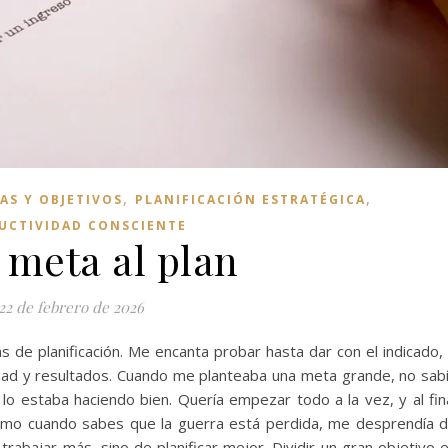
,
,
AS Y OBJETIVOS
PLANIFICACIÓN ESTRATÉGICA
UCTIVIDAD CONSCIENTE
 meta al plan
22 de febrero de 2026
de planificación. Me encanta probar hasta dar con el indicado,
dad y resultados. Cuando me planteaba una meta grande, no sab
lo estaba haciendo bien. Quería empezar todo a la vez, y al fin
ómo cuando sabes que la guerra está perdida, me desprendía 
rabajar más, sino de planificar mejor. Dividir un gran objetivo 