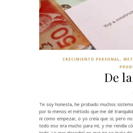
,
CRECIMIENTO PERSONAL
MET
PROD
De la
Te soy honesta, he probado muchos sistemas 
por lo menos el método que me dé tranquili
ni como empezar, o yo creía que si, pero no 
todo eso era mucho para mi, y me rendía c
todo. Lo que descubrí es que no se trata de t