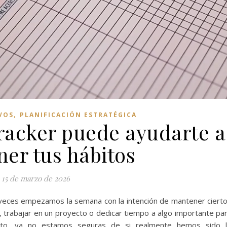
,
VOS
PLANIFICACIÓN ESTRATÉGICA
racker puede ayudarte a
er tus hábitos
15 de marzo de 2026
eces empezamos la semana con la intención de mantener ciert
o, trabajar en un proyecto o dedicar tiempo a algo importante pa
nto, ya no estamos seguras de si realmente hemos sido 