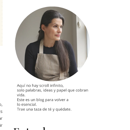
o,
ás
ar
ir